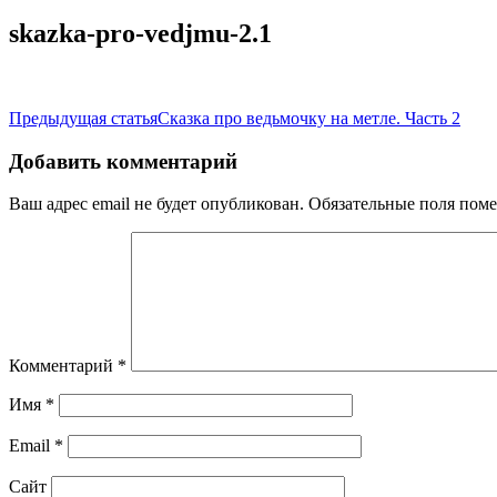
skazka-pro-vedjmu-2.1
Навигация
Предыдущая статья
Сказка про ведьмочку на метле. Часть 2
по
Добавить комментарий
записям
Ваш адрес email не будет опубликован.
Обязательные поля пом
Комментарий
*
Имя
*
Email
*
Сайт