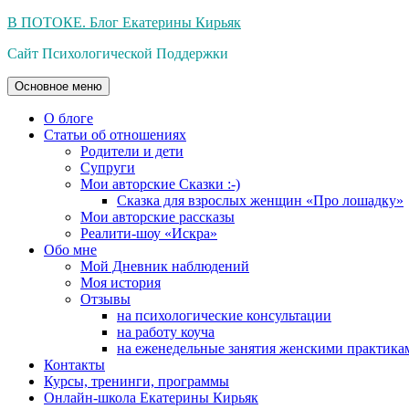
Перейти
В ПОТОКЕ. Блог Екатерины Кирьяк
к
Сайт Психологической Поддержки
содержимому
Основное меню
О блоге
Статьи об отношениях
Родители и дети
Супруги
Мои авторские Сказки :-)
Сказка для взрослых женщин «Про лошадку»
Мои авторские рассказы
Реалити-шоу «Искра»
Обо мне
Мой Дневник наблюдений
Моя история
Отзывы
на психологические консультации
на работу коуча
на еженедельные занятия женскими практика
Контакты
Курсы, тренинги, программы
Онлайн-школа Екатерины Кирьяк