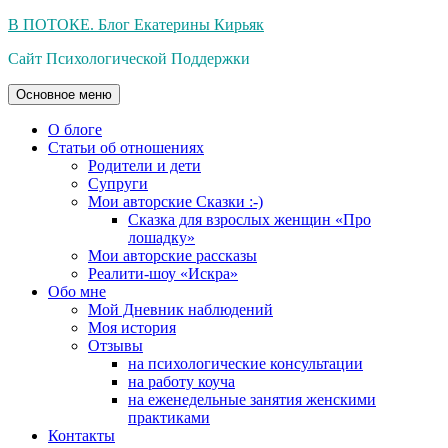
Перейти
В ПОТОКЕ. Блог Екатерины Кирьяк
к
Сайт Психологической Поддержки
содержимому
Основное меню
О блоге
Статьи об отношениях
Родители и дети
Супруги
Мои авторские Сказки :-)
Сказка для взрослых женщин «Про
лошадку»
Мои авторские рассказы
Реалити-шоу «Искра»
Обо мне
Мой Дневник наблюдений
Моя история
Отзывы
на психологические консультации
на работу коуча
на еженедельные занятия женскими
практиками
Контакты