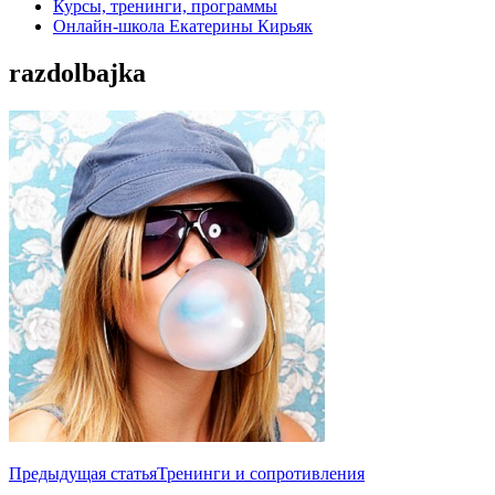
Курсы, тренинги, программы
Онлайн-школа Екатерины Кирьяк
razdolbajka
Навигация
Предыдущая статья
Тренинги и сопротивления