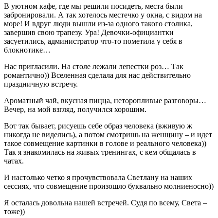
В уютном кафе, где мы решили посидеть, места были
забронировали. А так хотелось местечко у окна, с видом на
море! И вдруг люди вышли из-за одного такого столика,
завершив свою трапезу. Ура! Девочки-официантки
засуетились, администратор что-то пометила у себя в
блокнотике…
Нас пригласили. На столе лежали лепестки роз… Так
романтично)) Вселенная сделала для нас действительно
праздничную встречу.
Ароматный чай, вкусная пицца, неторопливые разговоры…
Вечер, на мой взгляд, получился хорошим.
Вот так бывает, рисуешь себе образ человека (вживую ж
никогда не виделись), а потом смотришь на женщину – и идет
такое совмещение картинки в голове и реального человека))
Так я знакомилась на живых тренингах, с кем общалась в
чатах.
И настолько четко я прочувствовала Светлану на наших
сессиях, что совмещение произошло буквально молниеносно))
Я осталась довольна нашей встречей. Судя по всему, Света –
тоже))