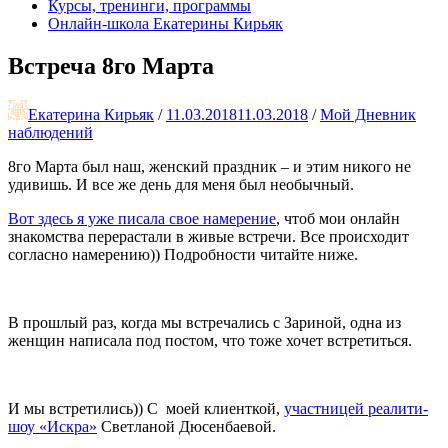
Курсы, тренинги, программы
Онлайн-школа Екатерины Кирьяк
Встреча 8го Марта
Екатерина Кирьяк
/
11.03.2018
11.03.2018
/
Мой Дневник
наблюдений
8го Марта был наш, женский праздник – и этим никого не
удивишь. И все же день для меня был необычный.
Вот здесь я уже писала свое намерение
, чтоб мои онлайн
знакомства перерастали в живые встречи. Все происходит
согласно намерению)) Подробности читайте ниже.
В прошлый раз, когда мы встречались с Зариной, одна из
женщин написала под постом, что тоже хочет встретиться.
И мы встретились)) С моей клиенткой,
участницей реалити-
шоу «Искра»
Светланой Дюсенбаевой.