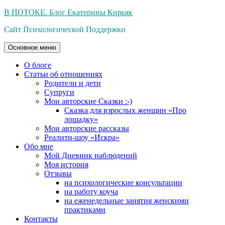
Перейти
В ПОТОКЕ. Блог Екатерины Кирьяк
к
Сайт Психологической Поддержки
содержимому
Основное меню
О блоге
Статьи об отношениях
Родители и дети
Супруги
Мои авторские Сказки :-)
Сказка для взрослых женщин «Про
лошадку»
Мои авторские рассказы
Реалити-шоу «Искра»
Обо мне
Мой Дневник наблюдений
Моя история
Отзывы
на психологические консультации
на работу коуча
на еженедельные занятия женскими
практиками
Контакты