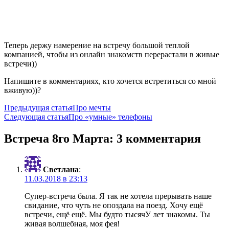
Теперь держу намерение на встречу большой теплой
компанией, чтобы из онлайн знакомств перерастали в живые
встречи))
Напишите в комментариях, кто хочется встретиться со мной
вживую))?
Навигация
Предыдущая статья
Про мечты
Следующая статья
Про «умные» телефоны
по
записям
Встреча 8го Марта: 3 комментария
Светлана
:
11.03.2018 в 23:13
Супер-встреча была. Я так не хотела прерывать наше
свидание, что чуть не опоздала на поезд. Хочу ещё
встречи, ещё ещё. Мы будто тысячУ лет знакомы. Ты
живая волшебная, моя фея!