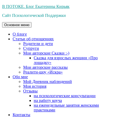
Перейти
В ПОТОКЕ. Блог Екатерины Кирьяк
к
Сайт Психологической Поддержки
содержимому
Основное меню
О блоге
Статьи об отношениях
Родители и дети
Супруги
Мои авторские Сказки :-)
Сказка для взрослых женщин «Про
лошадку»
Мои авторские рассказы
Реалити-шоу «Искра»
Обо мне
Мой Дневник наблюдений
Моя история
Отзывы
на психологические консультации
на работу коуча
на еженедельные занятия женскими
практиками
Контакты