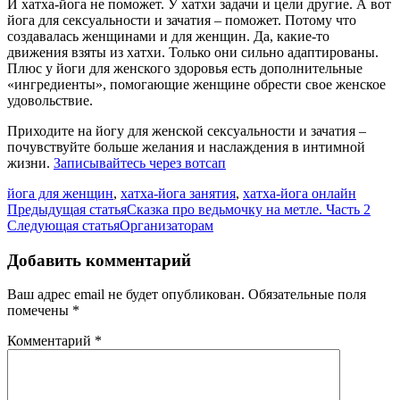
И хатха-йога не поможет. У хатхи задачи и цели другие. А вот
йога для сексуальности и зачатия – поможет. Потому что
создавалась женщинами и для женщин. Да, какие-то
движения взяты из хатхи. Только они сильно адаптированы.
Плюс у йоги для женского здоровья есть дополнительные
«ингредиенты», помогающие женщине обрести свое женское
удовольствие.
Приходите на йогу для женской сексуальности и зачатия –
почувствуйте больше желания и наслаждения в интимной
жизни.
Записывайтесь через вотсап
йога для женщин
,
хатха-йога занятия
,
хатха-йога онлайн
Навигация
Предыдущая статья
Сказка про ведьмочку на метле. Часть 2
Следующая статья
Организаторам
по
записям
Добавить комментарий
Ваш адрес email не будет опубликован.
Обязательные поля
помечены
*
Комментарий
*