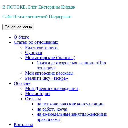
Перейти
В ПОТОКЕ. Блог Екатерины Кирьяк
к
Сайт Психологической Поддержки
содержимому
Основное меню
О блоге
Статьи об отношениях
Родители и дети
Супруги
Мои авторские Сказки :-)
Сказка для взрослых женщин «Про
лошадку»
Мои авторские рассказы
Реалити-шоу «Искра»
Обо мне
Мой Дневник наблюдений
Моя история
Отзывы
на психологические консультации
на работу коуча
на еженедельные занятия женскими
практиками
Контакты