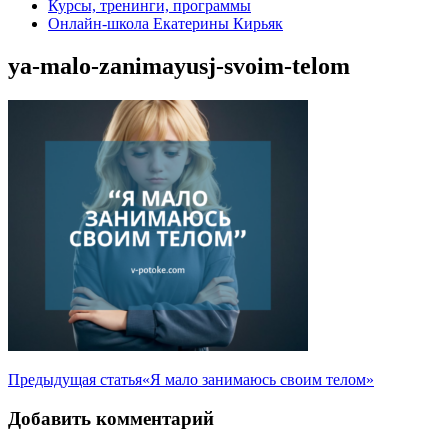
Курсы, тренинги, программы
Онлайн-школа Екатерины Кирьяк
ya-malo-zanimayusj-svoim-telom
Навигация
Предыдущая статья
«Я мало занимаюсь своим телом»
по
Добавить комментарий
записям