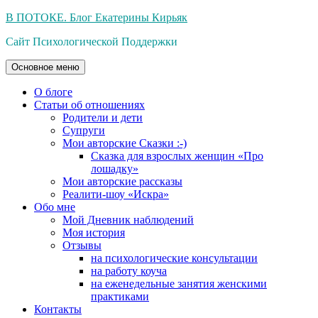
Перейти
В ПОТОКЕ. Блог Екатерины Кирьяк
к
Сайт Психологической Поддержки
содержимому
Основное меню
О блоге
Статьи об отношениях
Родители и дети
Супруги
Мои авторские Сказки :-)
Сказка для взрослых женщин «Про
лошадку»
Мои авторские рассказы
Реалити-шоу «Искра»
Обо мне
Мой Дневник наблюдений
Моя история
Отзывы
на психологические консультации
на работу коуча
на еженедельные занятия женскими
практиками
Контакты