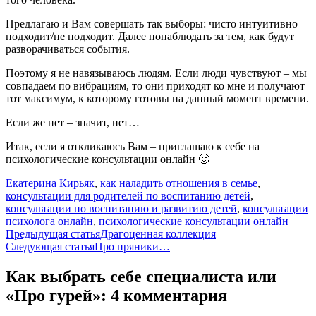
Предлагаю и Вам совершать так выборы: чисто интуитивно –
подходит/не подходит. Далее понаблюдать за тем, как будут
разворачиваться события.
Поэтому я не навязываюсь людям. Если люди чувствуют – мы
совпадаем по вибрациям, то они приходят ко мне и получают
тот максимум, к которому готовы на данный момент времени.
Если же нет – значит, нет…
Итак, если я откликаюсь Вам – приглашаю к себе на
психологические консультации онлайн 🙂
Екатерина Кирьяк
,
как наладить отношения в семье
,
консультации для родителей по воспитанию детей
,
консультации по воспитанию и развитию детей
,
консультации
психолога онлайн
,
психологические консультации онлайн
Навигация
Предыдущая статья
Драгоценная коллекция
Следующая статья
Про пряники…
по
записям
Как выбрать себе специалиста или
«Про гурей»: 4 комментария