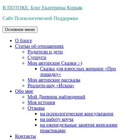
Перейти
В ПОТОКЕ. Блог Екатерины Кирьяк
к
Сайт Психологической Поддержки
содержимому
Основное меню
О блоге
Статьи об отношениях
Родители и дети
Супруги
Мои авторские Сказки :-)
Сказка для взрослых женщин «Про
лошадку»
Мои авторские рассказы
Реалити-шоу «Искра»
Обо мне
Мой Дневник наблюдений
Моя история
Отзывы
на психологические консультации
на работу коуча
на еженедельные занятия женскими
практиками
Контакты