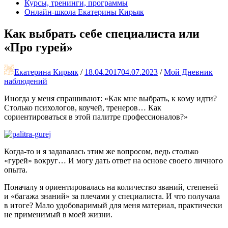
Курсы, тренинги, программы
Онлайн-школа Екатерины Кирьяк
Как выбрать себе специалиста или
«Про гурей»
Екатерина Кирьяк
/
18.04.2017
04.07.2023
/
Мой Дневник
наблюдений
Иногда у меня спрашивают: «Как мне выбрать, к кому идти?
Столько психологов, коучей, тренеров… Как
сориентироваться в этой палитре профессионалов?»
Когда-то и я задавалась этим же вопросом, ведь столько
«гурей» вокруг… И могу дать ответ на основе своего личного
опыта.
Поначалу я ориентировалась на количество званий, степеней
и «багажа знаний» за плечами у специалиста. И что получала
в итоге? Мало удобоваримый для меня материал, практически
не применимый в моей жизни.