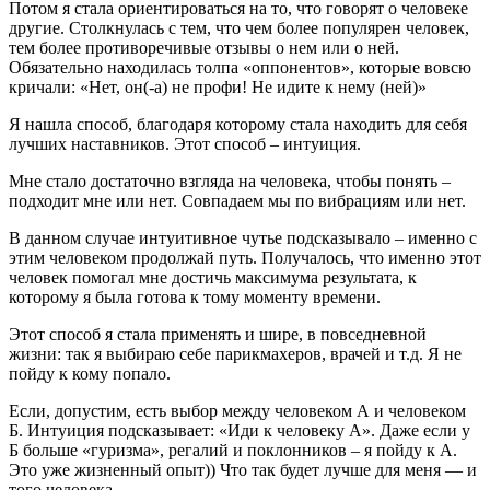
Потом я стала ориентироваться на то, что говорят о человеке
другие. Cтолкнулась с тем, что чем более популярен человек,
тем более противоречивые отзывы о нем или о ней.
Обязательно находилась толпа «оппонентов», которые вовсю
кричали: «Нет, он(-а) не профи! Не идите к нему (ней)»
Я нашла способ, благодаря которому стала находить для себя
лучших наставников. Этот способ – интуиция.
Мне стало достаточно взгляда на человека, чтобы понять –
подходит мне или нет. Совпадаем мы по вибрациям или нет.
В данном случае интуитивное чутье подсказывало – именно с
этим человеком продолжай путь. Получалось, что именно этот
человек помогал мне достичь максимума результата, к
которому я была готова к тому моменту времени.
Этот способ я стала применять и шире, в повседневной
жизни: так я выбираю себе парикмахеров, врачей и т.д. Я не
пойду к кому попало.
Если, допустим, есть выбор между человеком А и человеком
Б. Интуиция подсказывает: «Иди к человеку А». Даже если у
Б больше «гуризма», регалий и поклонников – я пойду к А.
Это уже жизненный опыт)) Что так будет лучше для меня — и
того человека.