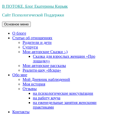
Перейти
В ПОТОКЕ. Блог Екатерины Кирьяк
к
Сайт Психологической Поддержки
содержимому
Основное меню
О блоге
Статьи об отношениях
Родители и дети
Супруги
Мои авторские Сказки :-)
Сказка для взрослых женщин «Про
лошадку»
Мои авторские рассказы
Реалити-шоу «Искра»
Обо мне
Мой Дневник наблюдений
Моя история
Отзывы
на психологические консультации
на работу коуча
на еженедельные занятия женскими
практиками
Контакты