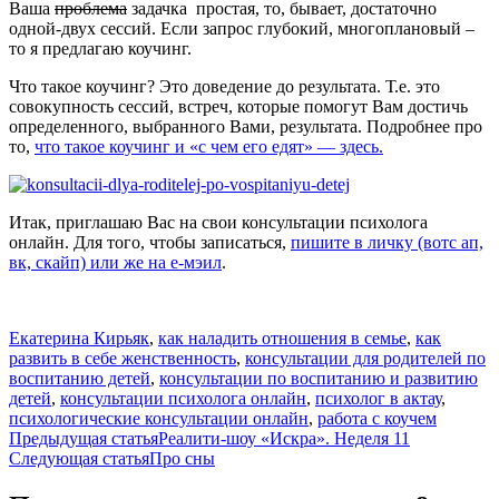
Ваша
проблема
задачка простая, то, бывает, достаточно
одной-двух сессий. Если запрос глубокий, многоплановый –
то я предлагаю коучинг.
Что такое коучинг? Это доведение до результата. Т.е. это
совокупность сессий, встреч, которые помогут Вам достичь
определенного, выбранного Вами, результата. Подробнее про
то,
что такое коучинг и «с чем его едят» — здесь.
Итак, приглашаю Вас на свои консультации психолога
онлайн. Для того, чтобы записаться,
пишите в личку (вотс ап,
вк, скайп) или же на е-мэил
.
Екатерина Кирьяк
,
как наладить отношения в семье
,
как
развить в себе женственность
,
консультации для родителей по
воспитанию детей
,
консультации по воспитанию и развитию
детей
,
консультации психолога онлайн
,
психолог в актау
,
психологические консультации онлайн
,
работа с коучем
Навигация
Предыдущая статья
Реалити-шоу «Искра». Неделя 11
Следующая статья
Про сны
по