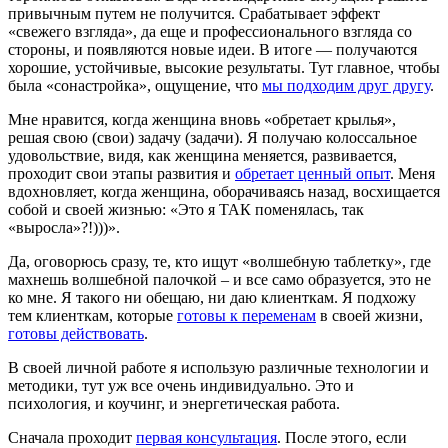
привычным путем не получится. Срабатывает эффект
«свежего взгляда», да еще и профессионального взгляда со
стороны, и появляются новые идеи. В итоге — получаются
хорошие, устойчивые, высокие результаты. Тут главное, чтобы
была «сонастройка», ощущение, что
мы подходим друг другу
.
Мне нравится, когда женщина вновь «обретает крылья»,
решая свою (свои) задачу (задачи). Я получаю колоссальное
удовольствие, видя, как женщина меняется, развивается,
проходит свои этапы развития и
обретает ценный опыт
. Меня
вдохновляет, когда женщина, оборачиваясь назад, восхищается
собой и своей жизнью: «Это я ТАК поменялась, так
«выросла»?!)))».
Да, оговорюсь сразу, те, кто ищут «волшебную таблетку», где
махнешь волшебной палочкой – и все само образуется, это не
ко мне. Я такого ни обещаю, ни даю клиенткам. Я подхожу
тем клиенткам, которые
готовы к переменам
в своей жизни,
готовы действовать
.
В своей личной работе я использую различные технологии и
методики, тут уж все очень индивидуально. Это и
психология, и коучинг, и энергетическая работа.
Сначала проходит
первая консультация
. После этого, если