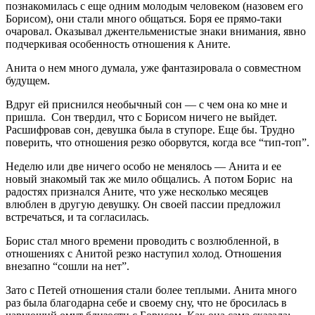
познакомилась с еще одним молодым человеком (назовем его
Борисом), они стали много общаться. Боря ее прямо-таки
очаровал. Оказывал джентельменистые знаки внимания, явно
подчеркивая особенность отношения к Аните.
Анита о нем много думала, уже фантазировала о совместном
будущем.
Вдруг ей приснился необычный сон — с чем она ко мне и
пришла. Сон твердил, что с Борисом ничего не выйдет.
Расшифровав сон, девушка была в ступоре. Еще бы. Трудно
поверить, что отношения резко оборвутся, когда все “тип-топ”.
Неделю или две ничего особо не менялось — Анита и ее
новый знакомый так же мило общались. А потом Борис на
радостях признался Аните, что уже несколько месяцев
влюблен в другую девушку. Он своей пассии предложил
встречаться, и та согласилась.
Борис стал много времени проводить с возлюбленной, в
отношениях с Анитой резко наступил холод. Отношения
внезапно “сошли на нет”.
Зато с Петей отношения стали более теплыми. Анита много
раз была благодарна себе и своему сну, что не бросилась в