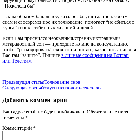
чарующий омут близости с Борисом. Как она сама сказала:
“Пожалела бы”.
Таким образом банальное, казалось бы, внимание к своим
снам и своевременное их толкование, помогает “не сбиться с
курса” своих глубинных желаний и целей.
Если Вам приснился необычный/странный/страшный/
мегарадостный сон — приходите ко мне на консультацию,
чтобы “раскодировать” свой сон и понять, какое послание для
Вас там “зашито”. Пишите
в личные сообщения на Вотсап
или Телеграм
Навигация
Предыдущая статья
Толкование снов
Следующая статья
Услуги психолога-сексолога
по
записям
Добавить комментарий
Ваш адрес email не будет опубликован.
Обязательные поля
помечены
*
Комментарий
*