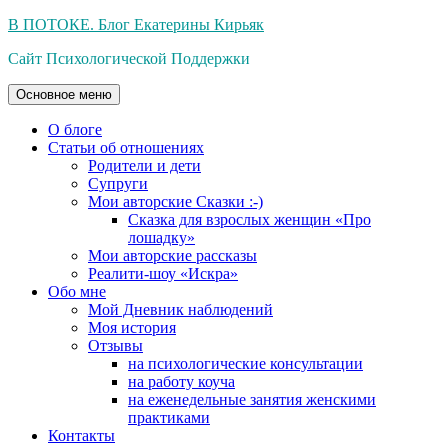
Перейти
В ПОТОКЕ. Блог Екатерины Кирьяк
к
Сайт Психологической Поддержки
содержимому
Основное меню
О блоге
Статьи об отношениях
Родители и дети
Супруги
Мои авторские Сказки :-)
Сказка для взрослых женщин «Про
лошадку»
Мои авторские рассказы
Реалити-шоу «Искра»
Обо мне
Мой Дневник наблюдений
Моя история
Отзывы
на психологические консультации
на работу коуча
на еженедельные занятия женскими
практиками
Контакты