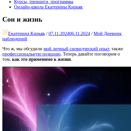
Курсы, тренинги, программы
Онлайн-школа Екатерины Кирьяк
Сон и жизнь
Екатерина Кирьяк
/
07.11.2024
06.11.2024
/
Мой Дневник
наблюдений
Что ж, мы обсудили
мой личный сновидческий опыт
, также
профессиональную позицию
. Теперь давайте поговорим о
том,
как это применимо к жизни
.