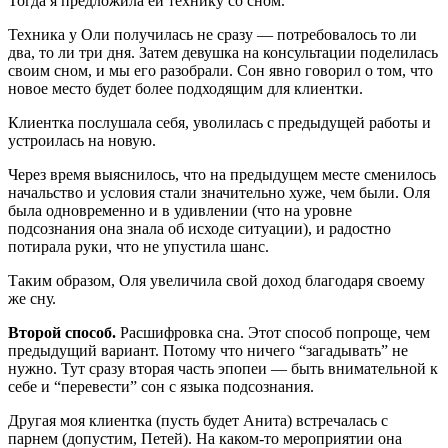
Тогда я предложила ей технику со сном.
Техника у Оли получилась не сразу — потребовалось то ли
два, то ли три дня. Затем девушка на консультации поделилась
своим сном, и мы его разобрали. Сон явно говорил о том, что
новое место будет более подходящим для клиентки.
Клиентка послушала себя, уволилась с предыдущей работы и
устроилась на новую.
Через время выяснилось, что на предыдущем месте сменилось
начальство и условия стали значительно хуже, чем были. Оля
была одновременно и в удивлении (что на уровне
подсознания она знала об исходе ситуации), и радостно
потирала руки, что не упустила шанс.
Таким образом, Оля увеличила свой доход благодаря своему
же сну.
Второй способ.
Расшифровка сна. Этот способ попроще, чем
предыдущий вариант. Потому что ничего “загадывать” не
нужно. Тут сразу вторая часть эпопеи — быть внимательной к
себе и “перевести” сон с языка подсознания.
Другая моя клиентка (пусть будет Анита) встречалась с
парнем (допустим, Петей). На каком-то мероприятии она