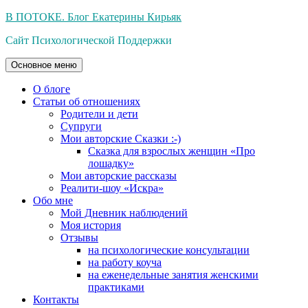
Перейти
В ПОТОКЕ. Блог Екатерины Кирьяк
к
Сайт Психологической Поддержки
содержимому
Основное меню
О блоге
Статьи об отношениях
Родители и дети
Супруги
Мои авторские Сказки :-)
Сказка для взрослых женщин «Про
лошадку»
Мои авторские рассказы
Реалити-шоу «Искра»
Обо мне
Мой Дневник наблюдений
Моя история
Отзывы
на психологические консультации
на работу коуча
на еженедельные занятия женскими
практиками
Контакты