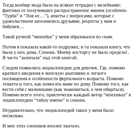
Тогда вообще мода была на всякие тетрадки с вклейками:
фантики от получивших распространение жвачек (особенно
“Турба” и “Лов ис…”), анкеты с вопросами, которые с
удовольствием заполнялись друзьями, рецепты у мам и
бабушек…
Такой ручной “минибук” у меня образовался по снам.
Потом я показала какой-то подружке, и та показала книгу, что
была у них дома. Сонник. Моему восторгу не было предела!..
Я часто “залипала” над этой книгой.
Следом появились энциклопедии для девочек. Где, помимо
краткого введения в женскую анатомию и легкого
посвящения в особенности фертильного возраста. Помимо
этикета и того, как помогать маме по дому. Помимо того, как
вести себя с мальчиками (как знакомиться, о чем общаться).
Помимо всего этого, практически каждый автор “впихивал” в
энциклопедию “тайну имени” и сонник.
Неудивительно, что энциклопедий таких у меня было
несколько.
И мне этих сонников вполне хватало.