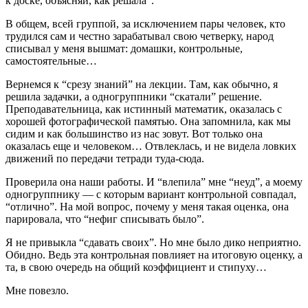
к доске, объясняй, как решала”.
В общем, всей группой, за исключением пары человек, кто
трудился сам и честно зарабатывал свою четверку, народ
списывал у меня вышмат: домашки, контрольные,
самостоятельные…
Вернемся к “срезу знаний” на лекции. Там, как обычно, я
решила задачки, а одногруппники “скатали” решение.
Преподавательница, как истинный математик, оказалась с
хорошей фотографической памятью. Она запомнила, как мы
сидим и как большинство из нас зовут. Вот только она
оказалась еще и человеком… Отвлеклась, и не видела ловких
движений по передачи тетради туда-сюда.
Проверила она наши работы. И “влепила” мне “неуд”, а моему
одногруппнику — с которым вариант контрольной совпадал,
“отлично”. На мой вопрос, почему у меня такая оценка, она
парировала, что “нефиг списывать было”.
Я не привыкла “сдавать своих”. Но мне было дико неприятно.
Обидно. Ведь эта контрольная повлияет на итоговую оценку, а
та, в свою очередь на общий коэффициент и стипуху…
Мне повезло.