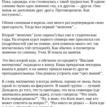
Пока, однажды, я не столкнулась с такой трудностью. В одном
соннике было одно значение сна, а в другом — другое. Они
никак не дополняли друг друга. Противоречили. Как
поступить?..
Обоим сонникам я верила, они много раз подтверждали свою
пригодность. Тогда был первый “звоночек”…
Второй “звоночек” (или сирена?) был уже в студенческие
годы. На втором курсе первого универа мне приснился сон
(подробностей уже не помню, хотя помнила много лет, так
впечатлилась той ситуацией). Как обычно, я посмотрела
значение по соннику. Учла. И пошла на занятия.
Это был второй курс, и обучение по предмету “Высшая
математика” подходило к концу. Наша прекрасная лекторша
вышла в декрет, и на замену пришла какая-то другая
преподавательница. Она решила устроить нам “срез знаний”.
К слову, математику я всегда любила, хорошо ее знала, была
одной из лучших на факультете. В нашей группе — лучшей.
Доходило до того, что та преподша, что вела семинары (где
занимались решением задач), устало говорила: “Что опять
Катя первая решила?”, “Ну, я знаю, что Катя знает, еще кто
может ответить на вопрос?”, “Раз никто не решил — Катя иди