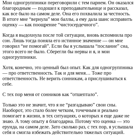
Мои одногруппники переговорили с тем парнем. Он оказался
благородным — подошел к преподавательнице и рассказал,
как все было на самом деле. Она его похвалила за честность.
В итоге мне “вернула” мои баллы, а ему дала шанс исправить
оценку — как поощрение “чистосердечного”.
Когда я выдохнула после той ситуации, вновь вспомнила про
сон. Лишь тогда поняла его истинное значение — он мне
говорил “не помогай”. Если бы я услышала “послание” сна,
этого всего не было. Сберегли бы нервы и я, и мои
одногруппники.
Хотя, конечно, это ценный был опыт. Как для одногруппника
— про ответственность. Так и для меня… Тоже про
ответственность. Не верить сонникам, а прислушиваться к
себе.
С тех пор меня от сонников как “отшептало”.
Только это не значит, что я не “разгадываю” свои сны.
Наоборот, это стало более четким, точечным и реально
помогает в жизни, в тех ситуациях, о которых я еще даже не
знаю. А тому опыту я благодарна. Потому что оценка — это
ерунда, на самом деле. Зато сколько раз, с тех пор, я услышала
себя и смогла избежать действительно тяжелых ситуаций.