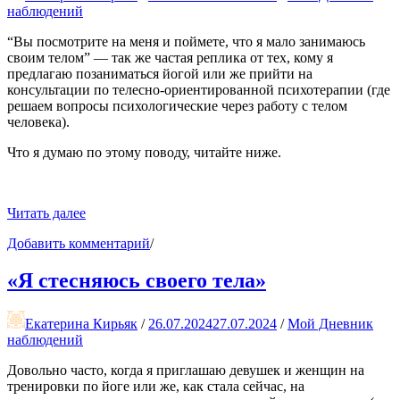
наблюдений
“Вы посмотрите на меня и поймете, что я мало занимаюсь
своим телом” — так же частая реплика от тех, кому я
предлагаю позаниматься йогой или же прийти на
консультации по телесно-ориентированной психотерапии (где
решаем вопросы психологические через работу с телом
человека).
Что я думаю по этому поводу, читайте ниже.
««Я
Читать далее
мало
к
Добавить комментарий
/
занимаюсь
записи
своим
«Я
телом»»
«Я стесняюсь своего тела»
мало
занимаюсь
своим
Екатерина Кирьяк
/
26.07.2024
27.07.2024
/
Мой Дневник
телом»
наблюдений
Довольно часто, когда я приглашаю девушек и женщин на
тренировки по йоге или же, как стала сейчас, на